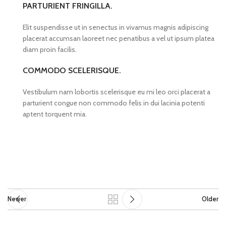
PARTURIENT FRINGILLA.
Elit suspendisse ut in senectus in vivamus magnis adipiscing
placerat accumsan laoreet nec penatibus a vel ut ipsum platea
diam proin facilis.
COMMODO SCELERISQUE.
Vestibulum nam lobortis scelerisque eu mi leo orci placerat a
parturient congue non commodo felis in dui lacinia potenti
aptent torquent mia.
Newer
Older