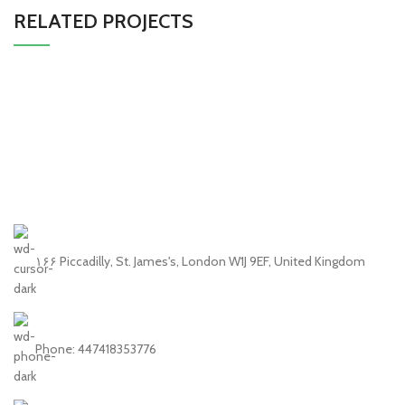
RELATED PROJECTS
ET VESTIBULUM QUIS A SUSPENDISSE
DECOR
۱۶۶ Piccadilly, St. James's, London W1J 9EF, United Kingdom
Phone: 447418353776